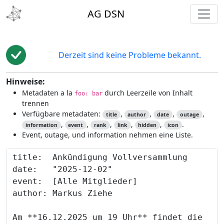
toggl
AG DSN
Derzeit sind keine Probleme bekannt.
Hinweise:
Metadaten a la
durch Leerzeile von Inhalt
foo: bar
trennen
Verfügbare metadaten:
,
,
,
,
title
author
date
outage
,
,
,
,
,
.
information
event
rank
link
hidden
icon
Event, outage, und information nehmen eine Liste.
Content to preview