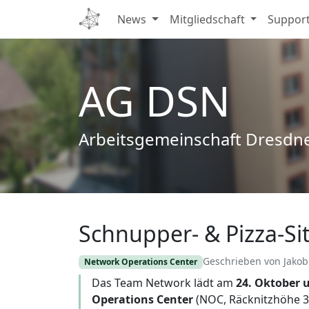
News
Mitgliedschaft
Suppor
AG DSN
Arbeitsgemeinschaft Dresdn
Schnupper- & Pizza-Si
Edit
Geschrieben von Jakob 
Network Operations Center
Das Team Network lädt am
24. Oktober 
Operations Center
(NOC, Räcknitzhöhe 35