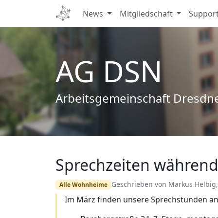
News
Mitgliedschaft
Suppor
AG DSN
Arbeitsgemeinschaft Dresdn
Sprechzeiten während
Edit
Geschrieben von Markus Helbig,
Alle Wohnheime
Im März finden unsere Sprechstunden an 