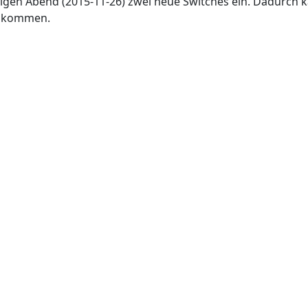
igen Abend (2015-11-26) zwei neue Switches ein. Dadurch 
e kommen.