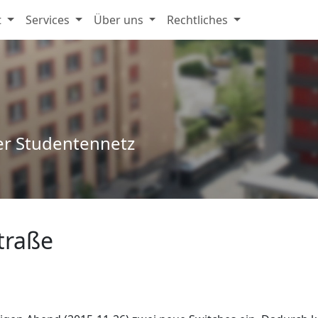
t
Services
Über uns
Rechtliches
er Studentennetz
traße