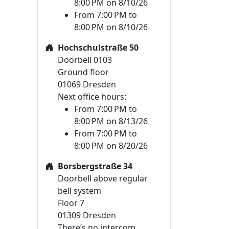
8:00 PM on 8/10/26
From 7:00 PM to
8:00 PM on 8/10/26
Hochschulstraße 50
Doorbell 0103
Ground floor
01069 Dresden
Next office hours:
From 7:00 PM to
8:00 PM on 8/13/26
From 7:00 PM to
8:00 PM on 8/20/26
Borsbergstraße 34
Doorbell above regular
bell system
Floor 7
01309 Dresden
There’s no intercom.