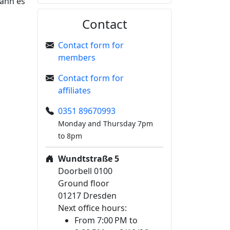
kann es
Contact
Contact form for
members
Contact form for
affiliates
0351 89670993
Monday and Thursday 7pm
to 8pm
Wundtstraße 5
Doorbell 0100
Ground floor
01217 Dresden
Next office hours:
From 7:00 PM to