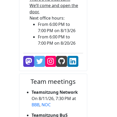
We’ll come and open the
door.
Next office hours:
From 6:00 PM to
7:00 PM on 8/13/26
From 6:00 PM to
7:00 PM on 8/20/26
Team meetings
Teamsitzung Network
On 8/11/26, 7:30 PM at
BBB
,
NOC
Teamsitzung BuS