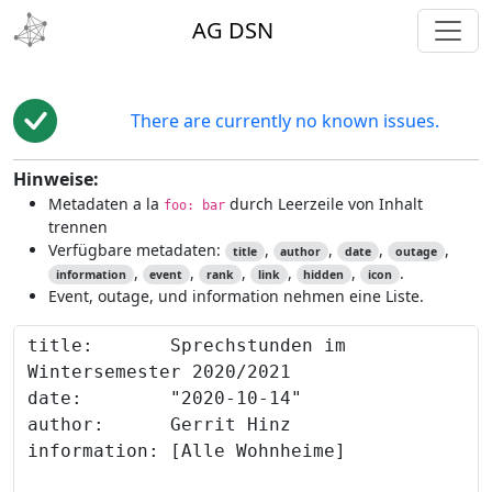
toggl
AG DSN
There are currently no known issues.
Hinweise:
Metadaten a la
durch Leerzeile von Inhalt
foo: bar
trennen
Verfügbare metadaten:
,
,
,
,
title
author
date
outage
,
,
,
,
,
.
information
event
rank
link
hidden
icon
Event, outage, und information nehmen eine Liste.
Content to preview