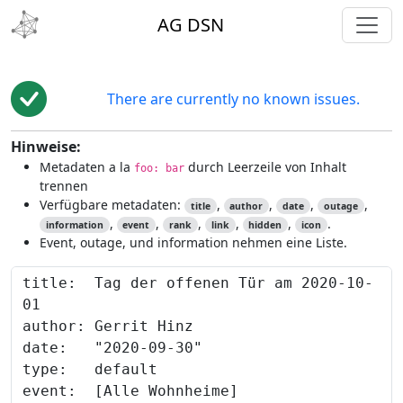
toggl
AG DSN
There are currently no known issues.
Hinweise:
Metadaten a la
durch Leerzeile von Inhalt
foo: bar
trennen
Verfügbare metadaten:
,
,
,
,
title
author
date
outage
,
,
,
,
,
.
information
event
rank
link
hidden
icon
Event, outage, und information nehmen eine Liste.
Content to preview