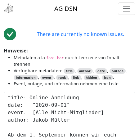
toggl
AG DSN
There are currently no known issues.
Hinweise:
Metadaten a la
durch Leerzeile von Inhalt
foo: bar
trennen
Verfügbare metadaten:
,
,
,
,
title
author
date
outage
,
,
,
,
,
.
information
event
rank
link
hidden
icon
Event, outage, und information nehmen eine Liste.
Content to preview