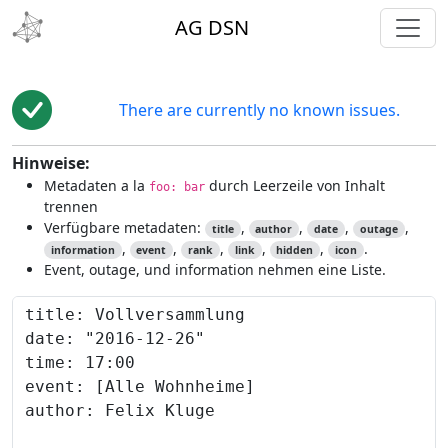
toggl
AG DSN
There are currently no known issues.
Hinweise:
Metadaten a la
durch Leerzeile von Inhalt
foo: bar
trennen
Verfügbare metadaten:
,
,
,
,
title
author
date
outage
,
,
,
,
,
.
information
event
rank
link
hidden
icon
Event, outage, und information nehmen eine Liste.
Content to preview