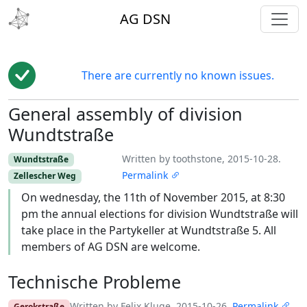
toggl
AG DSN
There are currently no known issues.
General assembly of division
Edit
Wundtstraße
Written by toothstone, 2015-10-28.
Wundtstraße
Permalink
Zellescher Weg
On wednesday, the 11th of November 2015, at 8:30
pm the annual elections for division Wundtstraße will
take place in the Partykeller at Wundtstraße 5. All
members of AG DSN are welcome.
Technische Probleme
Written by Felix Kluge, 2015-10-26.
Permalink
Gerokstraße